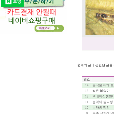
현재의 글과 관련된 글들
번호
14
농작물 재해 보험
13
썩은 복숭아
12
택배비신청안내 
11
농약의 필요성 
10
농약의 정의
9
농촌 직거래장