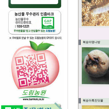
복숭아명나방
복숭아혹진딧물