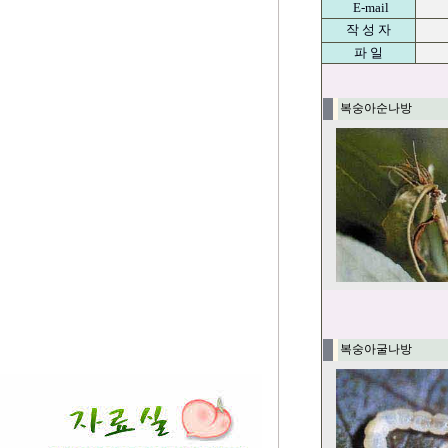
E-mail
작 성 자
파 일
복숭아순나방
복숭아굴나방