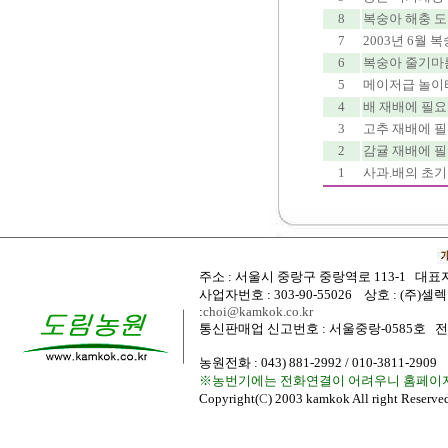
8
복숭아 해충 도감
7
2003년 6월 
6
복숭아 줄기마름
5
메이저급 놀이
4
배 재배에 필요
3
고추 재배에 필
2
감귤 재배에 필
1
사과.배의 초기
주소 : 서울시 중랑구 중랑역로 113-1
대표자
사업자번호 : 303-90-55026 상호 : (주)셀
:
choi@kamkok.co.kr
통신판매업 신고번호 : 서울중랑-0585호 전화번호
농원전화 : 043) 881-2992 / 010-3811-2909
※농번기에는 전화연결이 어려우니 홈페이
Copyright(
C
) 2003 kamkok All right Reserv